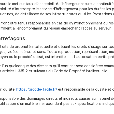
sure le meilleur taux d’accessibilité. L’hébergeur assure la continuit
ossibilité d’interrompre le service d’hébergement pour les durées les
uctures, de défaillance de ses infrastructures ou si les Prestations
rront être tenus responsables en cas de dysfonctionnement du rése
otamment à l’encombrement du réseau empêchant l’accès au serveur.
ontrefaçons.
roits de propriété intellectuelle et détient les droits d’usage sur tou
os, vidéos, icônes et sons. Toute reproduction, représentation, mo
oyen ou le procédé utilisé, est interdite, sauf autorisation écrite pr
de l’un quelconque des éléments qu’il contient sera considérée comm
rticles L.335-2 et suivants du Code de Propriété Intellectuelle.
.
r du site.
https://qrcode-facile.fr/
est responsable de la qualité et d
sponsable des dommages directs et indirects causés au matériel de l’u
 l’utilisation d’un matériel ne répondant pas aux spécifications indiqu