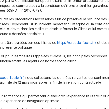
 par la Commission européenne sans en informer préalablement le 
chniques et commerciaux à la condition qu’il présentent les garantie
ées (RGPD : n° 2016-679).
utes les précautions nécessaires afin de préserver la sécurité des 
es. Cependant, si un incident impactant l’intégrité ou la confident
celle-ci devra dans les meilleurs délais informer le Client et lui comm
cune « données sensibles ».
ent être traitées par des filiales de
https://qrcode-facile.fr/
et des s
la présente politique.
es et pour les finalités rappelées ci-dessus, les principales personn
rincipalement les agents de notre service client.
rcode-facile.fr/
, nous collectons les données suivantes qui sont ind
imale de 12 mois mois après la fin de la relation contractuelle:
informations qui permettent d’améliorer l’expérience utilisateur et 
une expérience de navigation optimale