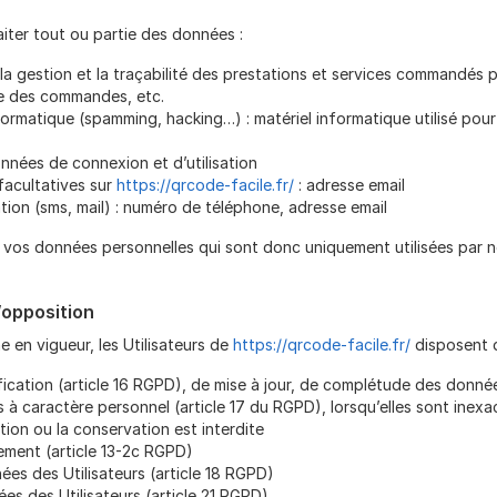
aiter tout ou partie des données :
 la gestion et la traçabilité des prestations et services commandés p
que des commandes, etc.
formatique (spamming, hacking…) : matériel informatique utilisé pour 
données de connexion et d’utilisation
facultatives sur
https://qrcode-facile.fr/
: adresse email
n (sms, mail) : numéro de téléphone, adresse email
vos données personnelles qui sont donc uniquement utilisées par né
d’opposition
en vigueur, les Utilisateurs de
https://qrcode-facile.fr/
disposent d
fication (article 16 RGPD), de mise à jour, de complétude des donnée
 à caractère personnel (article 17 du RGPD), lorsqu’elles sont inex
ation ou la conservation est interdite
ement (article 13-2c RGPD)
nées des Utilisateurs (article 18 RGPD)
es des Utilisateurs (article 21 RGPD)