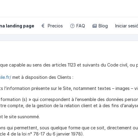
na landing page
Precios
FAQ
Blog
Iniciar sesi
e capable au sens des articles 1123 et suivants du Code civil, ou pe
le.fr/
met à disposition des Clients :
 l’information présente sur le Site, notamment textes – images – v
ormation (s) » qui correspondent à l’ensemble des données personn
re compte, de la gestion de la relation client et à des fins d’analyse
nt le site susnommé.
ons qui permettent, sous quelque forme que ce soit, directement ou 
le 4 de la loi n° 78-17 du 6 janvier 1978).