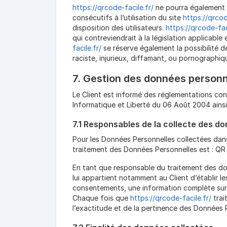
https://qrcode-facile.fr/
ne pourra également 
consécutifs à l’utilisation du site
https://qrcod
disposition des utilisateurs.
https://qrcode-fac
qui contreviendrait à la législation applicable
facile.fr/
se réserve également la possibilité d
raciste, injurieux, diffamant, ou pornographiqu
7. Gestion des données personn
Le Client est informé des réglementations con
Informatique et Liberté du 06 Août 2004 ains
7.1 Responsables de la collecte des d
Pour les Données Personnelles collectées dans 
traitement des Données Personnelles est : QR
En tant que responsable du traitement des do
lui appartient notamment au Client d’établir le
consentements, une information complète sur l
Chaque fois que
https://qrcode-facile.fr/
trai
l’exactitude et de la pertinence des Données 