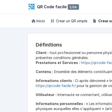
QR Code facile
Lite
Inicio
Crear un QR simple
Crear u
Définitions
Client :
tout professionnel ou personne physiqu
présentes conditions générales.
Prestations et Services :
https://qrcode-faci
Contenu :
Ensemble des éléments constituants
Informations clients :
Ci après dénommé « Inf
https://qrcode-facile.fr/
pour la gestion de vot
Utilisateur :
Internaute se connectant, utilisa
Informations personnelles :
« Les informati
physiques auxquelles elles s'appliquent » (artic