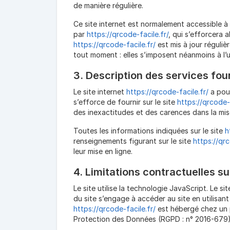
de manière régulière.
Ce site internet est normalement accessible à
par
https://qrcode-facile.fr/
, qui s’efforcera 
https://qrcode-facile.fr/
est mis à jour réguli
tout moment : elles s’imposent néanmoins à l’ut
3. Description des services four
Le site internet
https://qrcode-facile.fr/
a pour
s’efforce de fournir sur le site
https://qrcode-f
des inexactitudes et des carences dans la mise 
Toutes les informations indiquées sur le site
h
renseignements figurant sur le site
https://qrc
leur mise en ligne.
4. Limitations contractuelles s
Le site utilise la technologie JavaScript. Le si
du site s’engage à accéder au site en utilisan
https://qrcode-facile.fr/
est hébergé chez un p
Protection des Données (RGPD : n° 2016-679