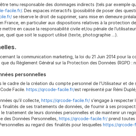
être tenu responsable des dommages indirects (tels par exemple q
e-facile.fr/
. Des espaces interactifs (possibilité de poser des quest
ile.fr/
se réserve le droit de supprimer, sans mise en demeure préa
 en France, en particulier aux dispositions relatives à la protection
e mettre en cause la responsabilité civile et/ou pénale de l’utilisa
e, quel que soit le support utilisé (texte, photographie …).
elles.
cernant la communication marketing, la loi du 21 Juin 2014 pour la 
i que du Règlement Général sur la Protection des Données (RGPD : 
onnées personnelles
le cadre de la création du compte personnel de l’Utilisateur et de s
 Code Facile.
https://qrcode-facile.fr/
est représenté par Rémi Duplé
nnées qu’il collecte,
https://qrcode-facile.fr/
s’engage à respecter le
s finalités de ses traitements de données, de fournir à ses prospects 
e traitement de leurs données personnelles et de maintenir un regis
te des Données Personnelles,
https://qrcode-facile.fr/
prend toutes 
Personnelles au regard des finalités pour lesquelles
https://qrcode-fa