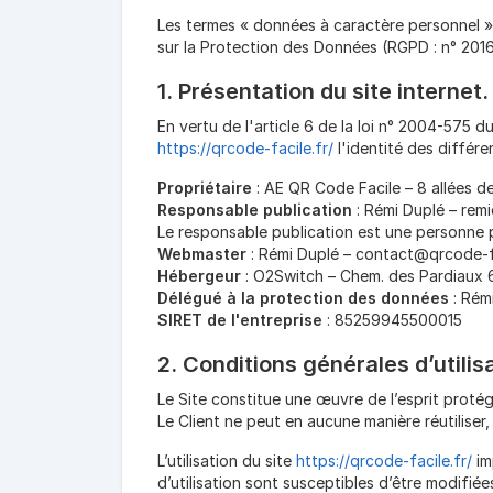
Les termes « données à caractère personnel »,
sur la Protection des Données (RGPD : n° 201
1. Présentation du site internet.
En vertu de l'article 6 de la loi n° 2004-575 d
https://qrcode-facile.fr/
l'identité des différe
Propriétaire
: AE QR Code Facile – 8 allées d
Responsable publication
: Rémi Duplé – re
Le responsable publication est une personne
Webmaster
: Rémi Duplé – contact@qrcode-fa
Hébergeur
: O2Switch – Chem. des Pardiaux
Délégué à la protection des données
: Rém
SIRET de l'entreprise
: 85259945500015
2. Conditions générales d’utilis
Le Site constitue une œuvre de l’esprit protég
Le Client ne peut en aucune manière réutilise
L’utilisation du site
https://qrcode-facile.fr/
im
d’utilisation sont susceptibles d’être modifié