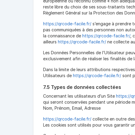
européenne ou reconnu comme « non adéquat »
reste libre du choix de ses sous-traitants te
Règlement Général sur la Protection des Donn
https://qrcode-facile.fr/
s’engage à prendre to
pas communiquées à des personnes non autorisé
la connaissance de
https://qrcode-facile.fr/
, 
ailleurs
https://qrcode-facile.fr/
ne collecte au
Les Données Personnelles de l’Utilisateur peuv
exclusivement afin de réaliser les finalités de 
Dans la limite de leurs attributions respectiv
Utilisateurs de
https://qrcode-facile.fr/
sont p
7.5 Types de données collectées
Concernant les utilisateurs d’un Site
https://q
qui seront conservées pendant une période max
Nom, Prénom, Email, Adresse
https://qrcode-facile.fr/
collecte en outre des 
Les cookies sont utilisés pour vous garantir 