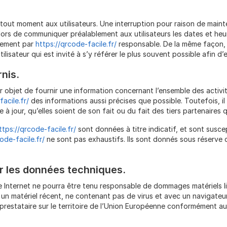
 tout moment aux utilisateurs. Une interruption pour raison de mai
alors de communiquer préalablement aux utilisateurs les dates et heur
èrement par
https://qrcode-facile.fr/
responsable. De la même façon, 
ilisateur qui est invité à s’y référer le plus souvent possible afin 
nis.
 objet de fournir une information concernant l’ensemble des activit
acile.fr/
des informations aussi précises que possible. Toutefois, il
à jour, qu’elles soient de son fait ou du fait des tiers partenaires q
ttps://qrcode-facile.fr/
sont données à titre indicatif, et sont suscept
ode-facile.fr/
ne sont pas exhaustifs. Ils sont donnés sous réserve
ur les données techniques.
te Internet ne pourra être tenu responsable de dommages matériels liés à
t un matériel récent, ne contenant pas de virus et avec un navigateur
restataire sur le territoire de l’Union Européenne conformément au
)