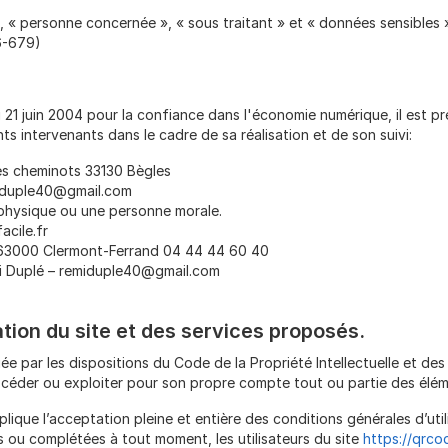
 « personne concernée », « sous traitant » et « données sensibles »
6-679)
u 21 juin 2004 pour la confiance dans l'économie numérique, il est pré
nts intervenants dans le cadre de sa réalisation et de son suivi:
es cheminots 33130 Bègles
miduple40@gmail.com
 physique ou une personne morale.
cile.fr
 63000 Clermont-Ferrand 04 44 44 60 40
i Duplé – remiduple40@gmail.com
ation du site et des services proposés.
ée par les dispositions du Code de la Propriété Intellectuelle et de
r, céder ou exploiter pour son propre compte tout ou partie des élé
plique l’acceptation pleine et entière des conditions générales d’util
es ou complétées à tout moment, les utilisateurs du site
https://qrcod