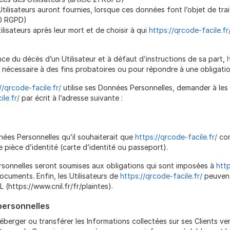
 Utilisateurs auront fournies, lorsque ces données font l’objet de tr
20 RGPD)
ilisateurs après leur mort et de choisir à qui
https://qrcode-facile.fr
ce du décès d’un Utilisateur et à défaut d’instructions de sa part,
 nécessaire à des fins probatoires ou pour répondre à une obligatio
//qrcode-facile.fr/
utilise ses Données Personnelles, demander à les r
le.fr/
par écrit à l’adresse suivante :
nnées Personnelles qu’il souhaiterait que
https://qrcode-facile.fr/
cor
 pièce d’identité (carte d’identité ou passeport).
onnelles seront soumises aux obligations qui sont imposées à
http
cuments. Enfin, les Utilisateurs de
https://qrcode-facile.fr/
peuvent
(https://www.cnil.fr/fr/plaintes).
personnelles
 héberger ou transférer les Informations collectées sur ses Clients v