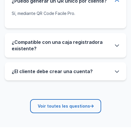
¿Puedo generar un QR único por cliente?
Sí, mediante QR Code Facile Pro.
¿Compatible con una caja registradora
existente?
Sí, el QR puede llevar a cualquier URL o página de su
sistema de fidelidad.
¿El cliente debe crear una cuenta?
Depende de su página de destino; el QR simplemente
facilita el acceso.
Voir toutes les questions